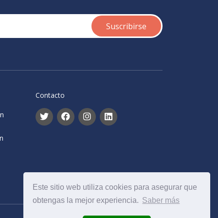
Contacto
ón
ón
Este sitio web utiliza cookies para asegurar que
obtengas la mejor experiencia.
Saber más