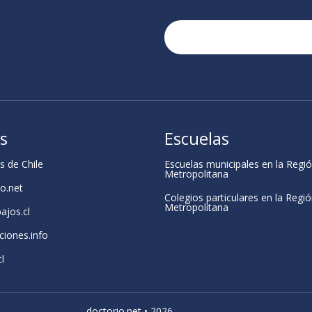
os
Escuelas
s de Chile
Escuelas municipales en la Regi
Metropolitana
o.net
Colegios particulares en la Regi
Metropolitana
bajos.cl
ciones.info
l
doctorio.net • 2026