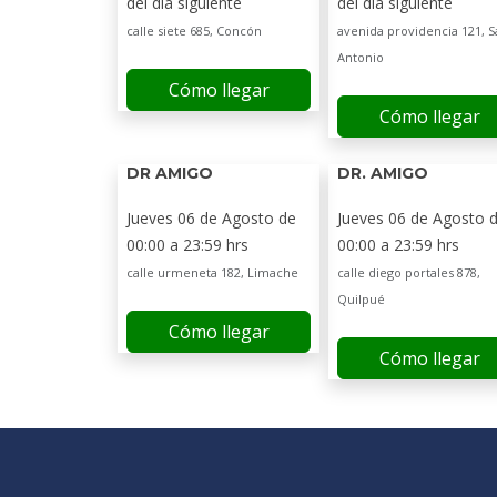
del día siguiente
del día siguiente
calle siete 685, Concón
avenida providencia 121, S
Antonio
Cómo llegar
Cómo llegar
DR AMIGO
DR. AMIGO
Jueves 06 de Agosto de
Jueves 06 de Agosto 
00:00 a 23:59 hrs
00:00 a 23:59 hrs
calle urmeneta 182, Limache
calle diego portales 878,
Quilpué
Cómo llegar
Cómo llegar