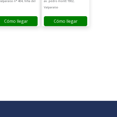
valparaiso n° 404, Viña del
av. pedro montt 1902,
Valparaíso
Cómo llegar
Cómo llegar