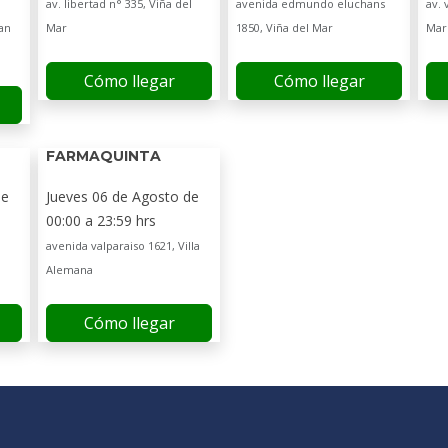
av. libertad n° 335, Viña del
avenida edmundo eluchans
av. 
an
Mar
1850, Viña del Mar
Mar
Cómo llegar
Cómo llegar
FARMAQUINTA
de
Jueves 06 de Agosto de
00:00 a 23:59 hrs
avenida valparaiso 1621, Villa
Alemana
Cómo llegar