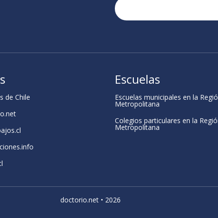
os
Escuelas
s de Chile
Escuelas municipales en la Regi
Metropolitana
o.net
Colegios particulares en la Regi
Metropolitana
bajos.cl
ciones.info
l
doctorio.net • 2026