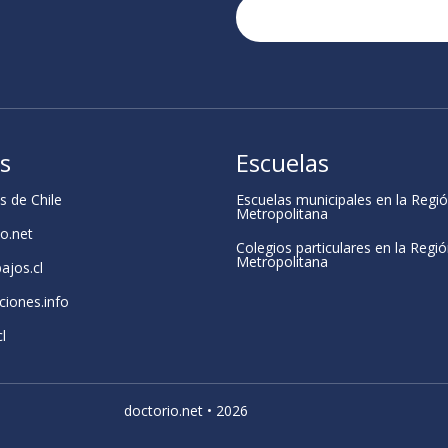
os
Escuelas
s de Chile
Escuelas municipales en la Regi
Metropolitana
o.net
Colegios particulares en la Regi
Metropolitana
bajos.cl
ciones.info
l
doctorio.net • 2026